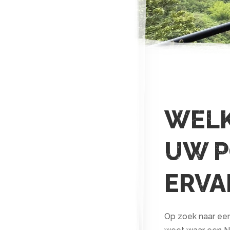
WELK
UW P
ERVA
Op zoek naar een