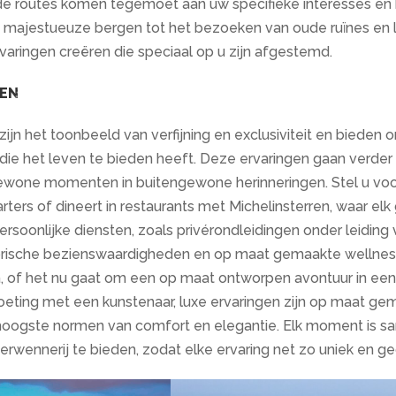
de routes komen tegemoet aan uw specifieke interesses en
majestueuze bergen tot het bezoeken van oude ruïnes en l
varingen creëren die speciaal op u zijn afgestemd.
GEN
zijn het toonbeeld van verfijning en exclusiviteit en bied
die het leven te bieden heeft. Deze ervaringen gaan verde
wone momenten in buitengewone herinneringen. Stel u voor d
rters of dineert in restaurants met Michelinsterren, waar el
rsoonlijke diensten, zoals privérondleidingen onder leiding
torische bezienswaardigheden en op maat gemaakte wellnes
 of het nu gaat om een ​​op maat ontworpen avontuur in e
eting met een kunstenaar, luxe ervaringen zijn op maat ge
oogste normen van comfort en elegantie. Elk moment is sa
rwennerij te bieden, zodat elke ervaring net zo uniek en ge