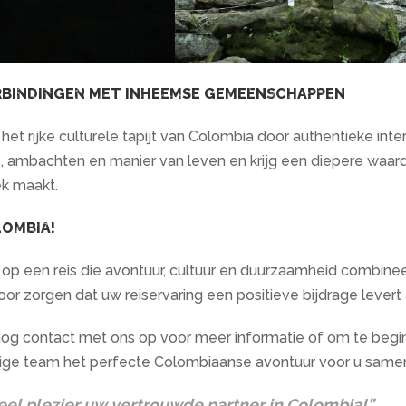
RBINDINGEN MET INHEEMSE GEMEENSCHAPPEN
het rijke culturele tapijt van Colombia door authentieke 
es, ambachten en manier van leven en krijg een diepere waard
k maakt.
LOMBIA!
p een reis die avontuur, cultuur en duurzaamheid combineer
 voor zorgen dat uw reiservaring een positieve bijdrage leve
 contact met ons op voor meer informatie of om te beginn
ige team het perfecte Colombiaanse avontuur voor u samen
eel plezier uw vertrouwde partner in Colombia!”