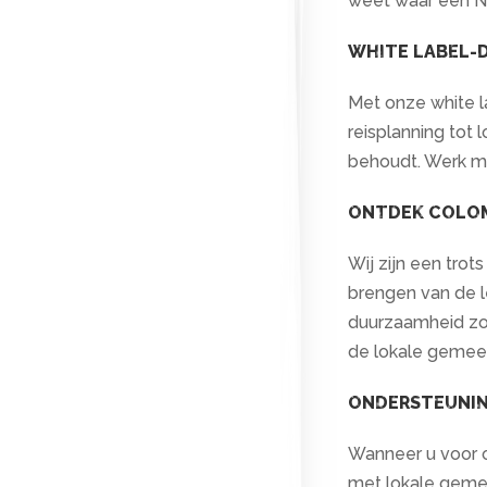
weet waar een Ned
WHITE LABEL-
Met onze white la
reisplanning tot 
behoudt. Werk m
ONTDEK COLOM
Wij zijn een tro
brengen van de 
duurzaamheid zor
de lokale geme
ONDERSTEUNIN
Wanneer u voor o
met lokale gemee