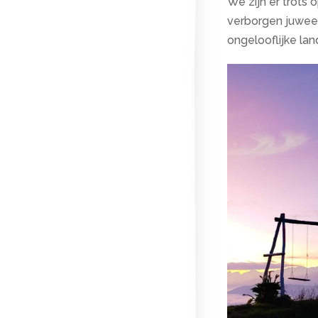
We zijn er trots
verborgen juweel
ongelooflijke la