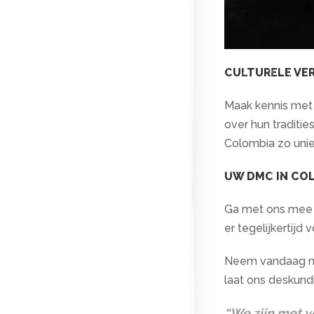
CULTURELE VE
Maak kennis met 
over hun traditi
Colombia zo unie
UW DMC IN CO
Ga met ons mee o
er tegelijkertijd
Neem vandaag nog
laat ons deskund
“We zijn met v