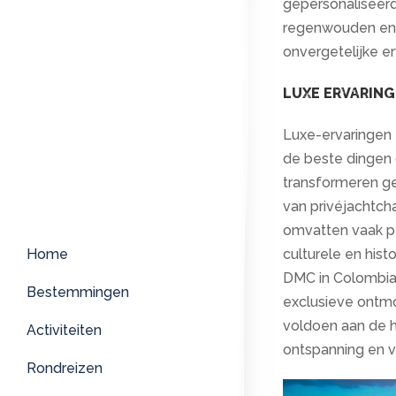
gepersonaliseer
regenwouden en 
onvergetelijke er
LUXE ERVARIN
Luxe-ervaringen 
de beste dingen 
transformeren ge
van privéjachtcha
omvatten vaak pe
culturele en his
Home
DMC in Colombia,
Bestemmingen
exclusieve ontmo
voldoen aan de h
Activiteiten
ontspanning en ve
Rondreizen