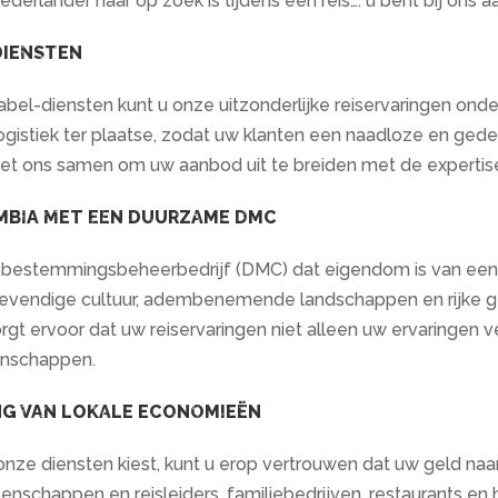
erlander naar op zoek is tijdens een reis…. u bent bij ons aa
DIENSTEN
bel-diensten kunt u onze uitzonderlijke reiservaringen onde
logistiek ter plaatse, zodat uw klanten een naadloze en geden
et ons samen om uw aanbod uit te breiden met de experti
BIA MET EEN DUURZAME DMC
ts bestemmingsbeheerbedrijf (DMC) dat eigendom is van een
levendige cultuur, adembenemende landschappen en rijke g
gt ervoor dat uw reiservaringen niet alleen uw ervaringen v
enschappen.
G VAN LOKALE ECONOMIEËN
nze diensten kiest, kunt u erop vertrouwen dat uw geld na
nschappen en reisleiders, familiebedrijven, restaurants en 