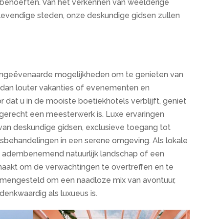
 behoeften. Van het verkennen van weelderige
evendige steden, onze deskundige gidsen zullen
en ongeëvenaarde mogelijkheden om te genieten van
r dan louter vakanties of evenementen en
at u in de mooiste boetiekhotels verblijft, geniet
k gerecht een meesterwerk is. Luxe ervaringen
 van deskundige gidsen, exclusieve toegang tot
sbehandelingen in een serene omgeving. Als lokale
en adembenemend natuurlijk landschap of een
maakt om de verwachtingen te overtreffen en te
mengesteld om een ​​naadloze mix van avontuur,
denkwaardig als luxueus is.