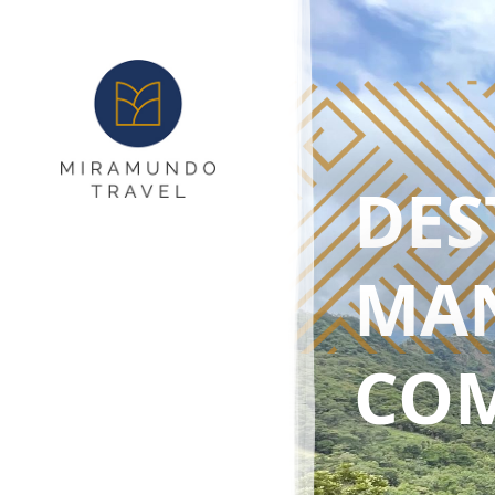
DES
MA
COM