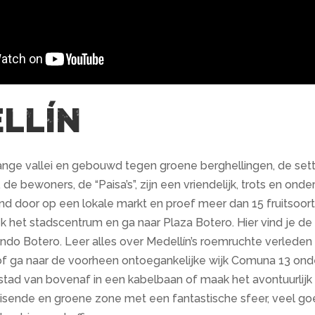
LLÍN
ange vallei en gebouwd tegen groene berghellingen, de setti
k, de bewoners, de “Paisa’s”, zijn een vriendelijk, trots en on
d door op een lokale markt en proef meer dan 15 fruitsoorten
 het stadscentrum en ga naar Plaza Botero. Hier vind je d
ndo Botero. Leer alles over Medellín’s roemruchte verlede
 of ga naar de voorheen ontoegankelijke wijk Comuna 13 onde
 stad van bovenaf in een kabelbaan of maak het avontuurlijk
isende en groene zone met een fantastische sfeer, veel goed