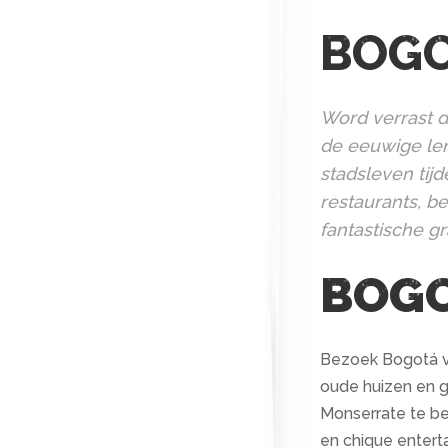
BOGO
Word verrast d
de eeuwige le
stadsleven tij
restaurants, b
fantastische gra
BOG
Bezoek Bogotá vo
oude huizen en ge
Monserrate te be
en chique entert