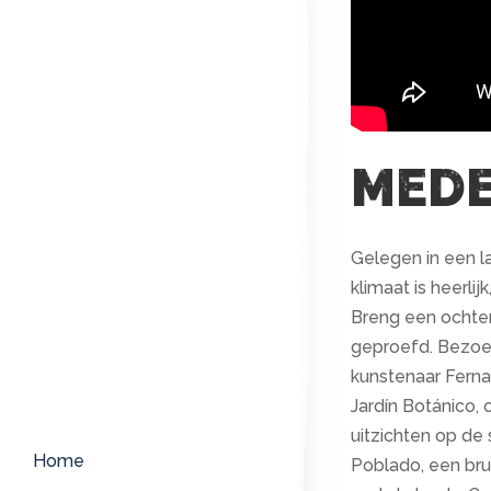
MEDE
Gelegen in een l
klimaat is heerlij
Breng een ochten
geproefd. Bezoek
kunstenaar Ferna
Jardín Botánico,
uitzichten op de
Home
Poblado, een bru