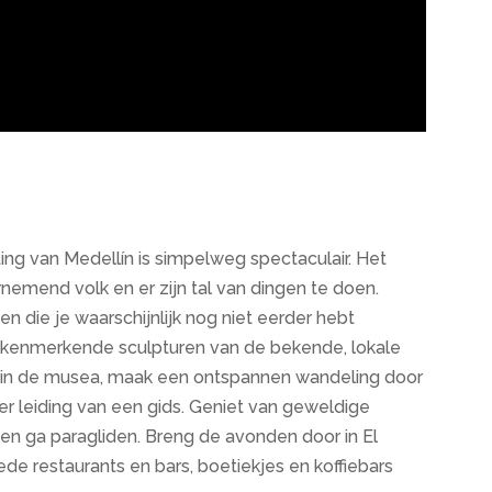
ng van Medellín is simpelweg spectaculair. Het
dernemend volk en er zijn tal van dingen te doen.
 die je waarschijnlijk nog niet eerder hebt
e kenmerkende sculpturen van de bekende, lokale
n in de musea, maak een ontspannen wandeling door
r leiding van een gids. Geniet van geweldige
 en ga paragliden. Breng de avonden door in El
e restaurants en bars, boetiekjes en koffiebars